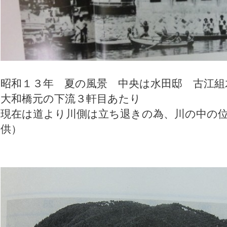
昭和１３年 夏の風景 中央は水田邸 古江組
大和橋元の下流３軒目あたり
現在は道より川側は立ち退きの為、川の中の
供）